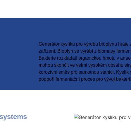
Proč používat generátor ky
bioplynu?
Generátor kyslíku pro výrobu bioplynu hraje 
zařízení. Bioplyn se vyrábí z biomasy ferme
Bakterie rozkládají organickou hmotu v ana
mohou skončit ve velmi vysokém obsahu síry 
korozivní směs pro samotnou stanici. Kyslík o
podpoří fermentační proces pro vývoj bakteri
ysystems