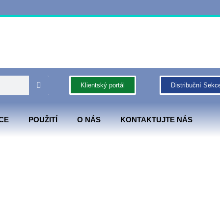
Klientský portál
Distribuční Sekc
CE
POUŽITÍ
O NÁS
KONTAKTUJTE NÁS