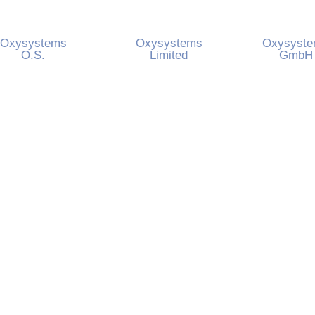
Oxysystems
Oxysystems
Oxysyst
O.S.
Limited
GmbH
Roháčova 188/37
12 Stephen Road
Heinestraße 3
raha 13000 Česká
Headington Oxford OX3
Herrsching
republika
9AY United Kingdom
Ammersee Ge
fo
@oxysystems.
cz
Info@oxysystems.co.uk
hallo@oxysyst
20 (0) 228 884 438
+44 (0) 1865 546 204
+49 (0) 8152
3912