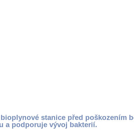
Výroba Bioplynu
aně bioplynové stanice před poškozením
u a podporuje vývoj bakterií.