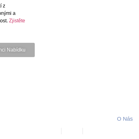
í z
pnými a
nost.
Zjistěte
hci Nabídku
O Nás
Kariéra
Showroom
Zásady ochrany osobních ú