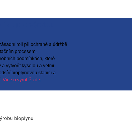
slíku pro výrobu
zásadní roli při ochraně a údržbě
ntačním procesem.
erobních podmínkách, které
a vytvořit kyselou a velmi
dsíří bioplynovou stanici a
í.
Více o výrobě zde.