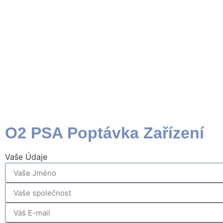
Doprava
Těžba a Ražba Tunelů
Letectví
© Všechna práva vyhrazena Oxysystems ltd 2025.
O2 PSA Poptávka Zařízení
Vaše Údaje