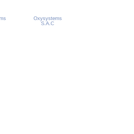
ems
Oxysystems
S.A.C
 82211
Calle 5, Manzana “E”
 am
Lote 152B, Ex Fundo
rmany
Casablanca
Pachacamac, Lima
Peru
ems.d
e
 480
hello
@oxysystems.lat
+51 1 5154420